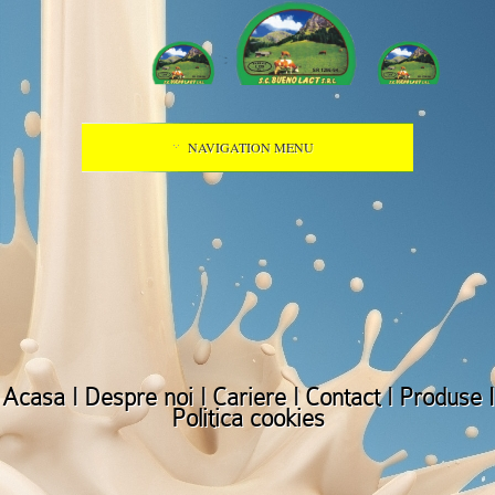
NAVIGATION MENU
Acasa
I
Despre noi
I
Cariere
I
Contact
I
Produse
I
Politica cookies