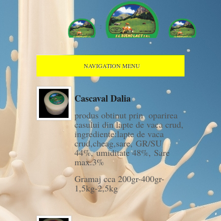
NAVIGATION MENU
Cascaval Dalia
produs obtinut prin oparirea
casului din lapte de vaca crud,
ingrediente:lapte de vaca
crud,cheag,sare, GR/SU
44%, umiditate 48%, Sare
max.3%
Gramaj cca 200gr-400gr-
1,5kg-2,5kg