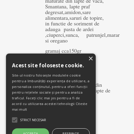
maturate din lapte de vaca,
Smantana, lapte praf
degresat,amidon,sare
alimentara,saruri de topire,
in functie de soriment de
adauga pasta de ardei
,ciuperci,sunca, patrunjel,marar
si oregano
gramaj cca150gr
×
Acest site foloseste cookie.
Branza burduf
Site-ul nostru folosește modulele cookie
pentru a îmbunătăți experiența de utilizare, a
Produs obtinut din cas din
personaliza conținutul, pentru a oferi funcții
lapte de vaca ,cas din lapte de
pentru rețelele sociale și pentru a analiza
oaie ,sare
traficul. Faceți clic mai jos pentru a fi de
acord cu utilizarea acestei tehnologii
Citeste
gramaj cca.300gr
mai mult
STRICT NECESAR
ACCEPTA
RESPINGE